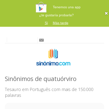
Tenemos una app
¿te gustaría probarla?
Sí
Más tarde
Sinônimos de quatuórviro
Tesauro em Português com mais de 150.000
palavras