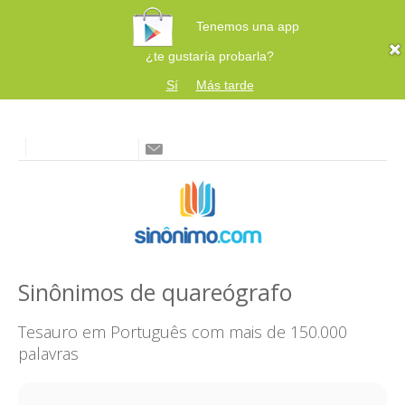
Tenemos una app
¿te gustaría probarla?
Sí
Más tarde
Sinônimos de quareógrafo
Tesauro em Português com mais de 150.000
palavras