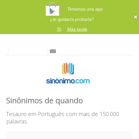
Tenemos una app
¿te gustaría probarla?
Sí
Más tarde
Sinônimos de quando
Tesauro em Português com mais de 150.000
palavras