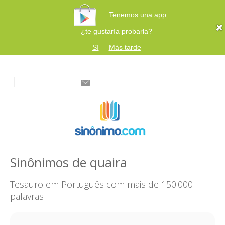
Tenemos una app
¿te gustaría probarla?
Sí
Más tarde
Sinônimos de quaira
Tesauro em Português com mais de 150.000
palavras