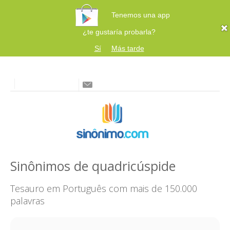
Tenemos una app
¿te gustaría probarla?
Sí
Más tarde
Sinônimos de quadricúspide
Tesauro em Português com mais de 150.000
palavras