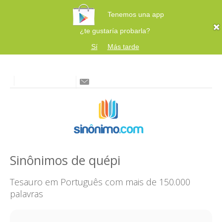
Tenemos una app
¿te gustaría probarla?
Sí
Más tarde
Sinônimos de quépi
Tesauro em Português com mais de 150.000
palavras