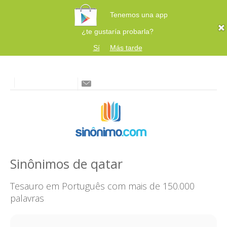
Tenemos una app
¿te gustaría probarla?
Sí
Más tarde
Sinônimos de qatar
Tesauro em Português com mais de 150.000
palavras