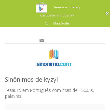
Tenemos una app
¿te gustaría probarla?
Sí
Más tarde
Sinônimos de kyzyl
Tesauro em Português com mais de 150.000
palavras