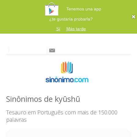
Tenemos una app
¿te gustaría probarla?
Sí
Más tarde
Sinônimos de kyūshū
Tesauro em Português com mais de 150.000
palavras