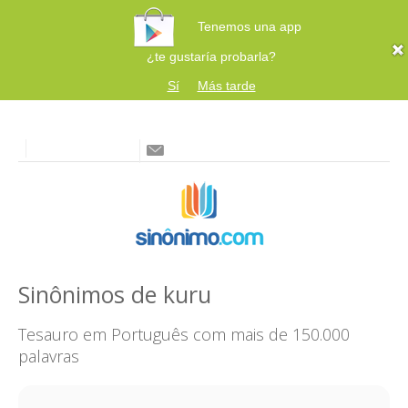
Tenemos una app
¿te gustaría probarla?
Sí
Más tarde
Sinônimos de kuru
Tesauro em Português com mais de 150.000
palavras