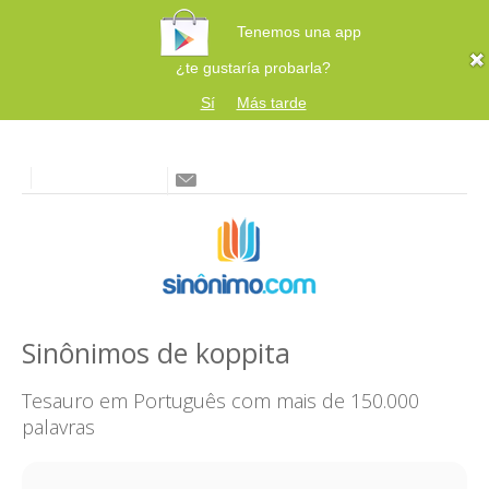
Tenemos una app
¿te gustaría probarla?
Sí
Más tarde
Sinônimos de koppita
Tesauro em Português com mais de 150.000
palavras