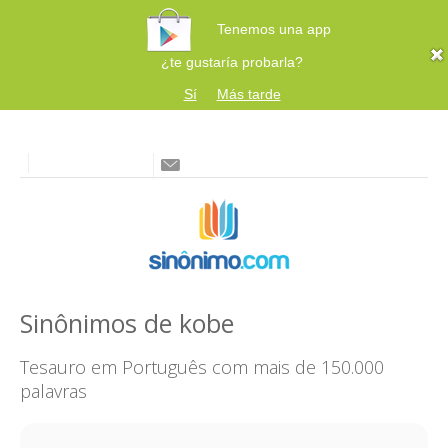
Tenemos una app
¿te gustaría probarla?
Sí
Más tarde
Sinônimos de kobe
Tesauro em Português com mais de 150.000
palavras