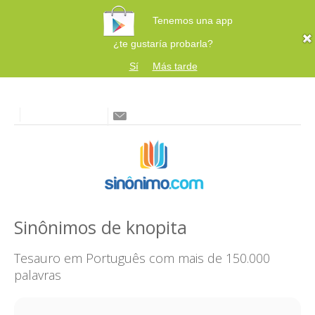
Tenemos una app
¿te gustaría probarla?
Sí
Más tarde
Sinônimos de knopita
Tesauro em Português com mais de 150.000
palavras