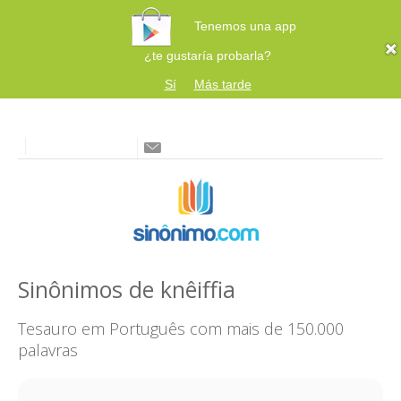
Tenemos una app
¿te gustaría probarla?
Sí
Más tarde
Sinônimos de knêiffia
Tesauro em Português com mais de 150.000
palavras