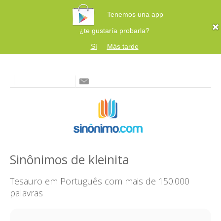
Tenemos una app
¿te gustaría probarla?
Sí
Más tarde
Sinônimos de kleinita
Tesauro em Português com mais de 150.000
palavras