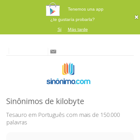
Tenemos una app
¿te gustaría probarla?
Sí
Más tarde
Sinônimos de kilobyte
Tesauro em Português com mais de 150.000
palavras