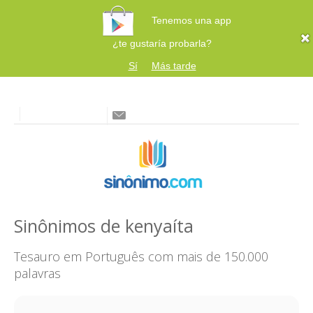
Tenemos una app
¿te gustaría probarla?
Sí
Más tarde
Sinônimos de kenyaíta
Tesauro em Português com mais de 150.000
palavras