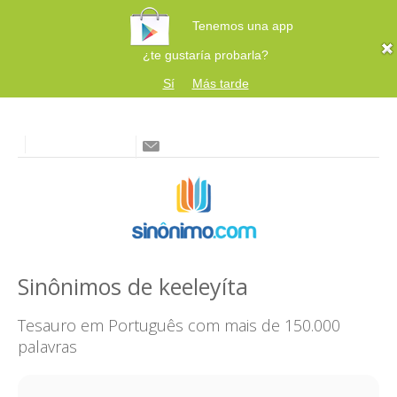
Tenemos una app
¿te gustaría probarla?
Sí
Más tarde
Sinônimos de keeleyíta
Tesauro em Português com mais de 150.000
palavras