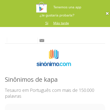
Tenemos una app
¿te gustaría probarla?
Sí
Más tarde
Sinônimos de kapa
Tesauro em Português com mais de 150.000
palavras