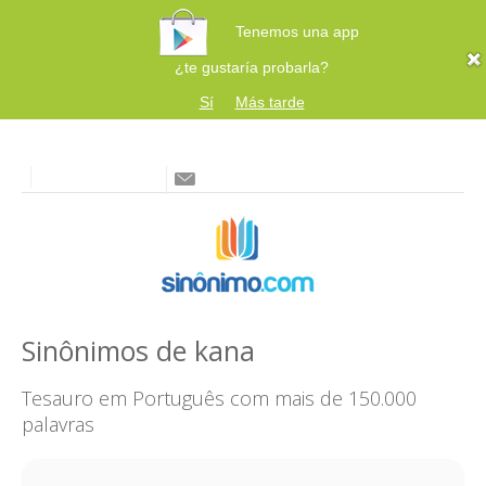
Tenemos una app
¿te gustaría probarla?
Sí
Más tarde
Sinônimos de kana
Tesauro em Português com mais de 150.000
palavras