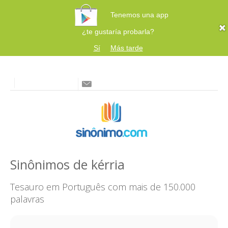
Tenemos una app
¿te gustaría probarla?
Sí
Más tarde
Sinônimos de kérria
Tesauro em Português com mais de 150.000
palavras